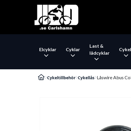
Last &
Elcyklar
Cyklar
Cykel
lådcyklar
Låswire Abus Co
Cykeltillbehör
Cykellås