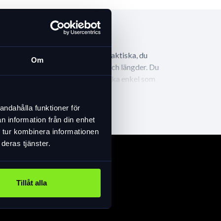
på cykeln. De två ögleändarna är praktiska, du
Om
US Cobra finns i olika tjocklekar och längder. Du
an du använda en lösning som är lika enkel som
j längd på säkringsvajern som passar dina behov.
andahålla funktioner för
n information från din enhet
 tur kombinera informationen
deras tjänster.
Tillåt alla