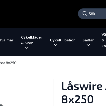
Vä
Cykelkläder
hjälmar
Cykeltillbehör
Sadlar
&
& Skor
ko
bra 8x250
Låswire
8x250