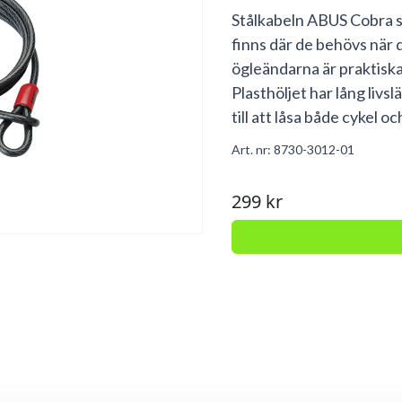
Stålkabeln ABUS Cobra ser t
finns där de behövs när 
ögleändarna är praktiska
Plasthöljet har lång livs
till att låsa både cykel oc
Art. nr:
8730-3012-01
299 kr