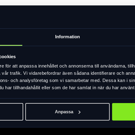
att hjälm och tillbehör finns där de behövs när du kommer tillbaka: 
Information
jet har lång livslängd så du inte repar lacken på hojen. Övrigt: AB
 du parkerat cykeln/motorcykeln. Med Cobra-stålkabeln från ABUS k
e särskilt ansträngande att även dra låset igenom Cobras öglor. Väl
cookies
gar – både hemma och på resa.
e för att anpassa innehållet och annonserna till användarna, tillh
vår trafik. Vi vidarebefordrar även sådana identifierare och anna
nnons- och analysföretag som vi samarbetar med. Dessa kan i sin
har tillhandahållit eller som de har samlat in när du har använt 
Anpassa