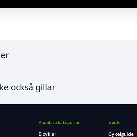
er
e också gillar
Populära kategorier
Guider
Elcyklar
Cykelguide