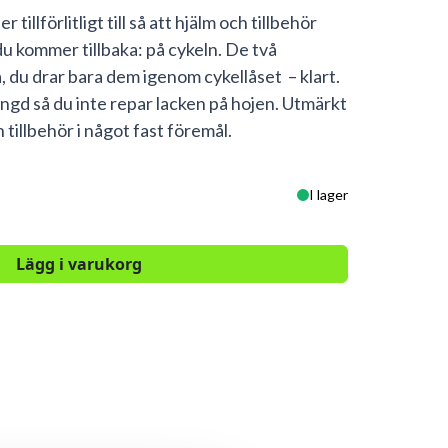
illförlitligt till så att hjälm och tillbehör
du kommer tillbaka: på cykeln. De två
, du drar bara dem igenom cykellåset – klart.
längd så du inte repar lacken på hojen. Utmärkt
h tillbehör i något fast föremål.
I lager
Lägg i varukorg