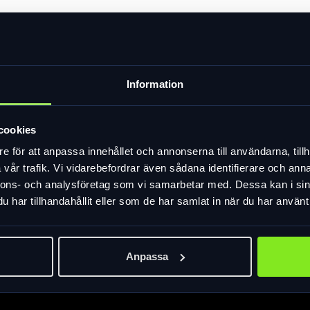
ör batterier har ett robust fäste, dubbel dragkedja och hänglås f
Information
 och lågor, vilket ger extra säkerhet. Dessutom, tillsammans med t
ingar eller plötsliga rörelser.
tteriskyddsfodral är utrustat med både justerbart axelban
cookies
 bära den i handen eller över axeln är väskan designad fö
e för att anpassa innehållet och annonserna till användarna, tillh
rna det lämpliga batterifacket efter dina behov. Stor: 49 x 15
vår trafik. Vi vidarebefordrar även sådana identifierare och anna
nnons- och analysföretag som vi samarbetar med. Dessa kan i sin
ilket är mycket praktiskt utan att ta ut batteriet ur väskan
har tillhandahållit eller som de har samlat in när du har använt 
höver inte oroa dig för att försegla batteripåsen när den in
Anpassa