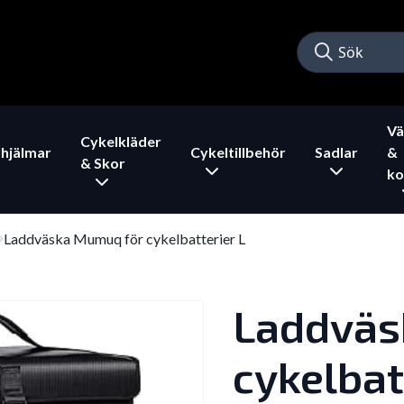
Vä
Cykelkläder
hjälmar
Cykeltillbehör
Sadlar
&
& Skor
ko
Laddväska Mumuq för cykelbatterier L
Laddväs
cykelbat