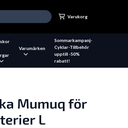
Varukorg
Sommarkampanj-
skor
Cyklar-Tillbehör
Varumärken
upptill -50%
rgar
rabatt!
ka Mumuq för
terier L