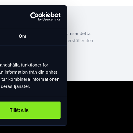
ör att stänga väskan. Vid brand bromsar detta
Om
re interna justerbara spännen, säkerställer den
d och mjukt bärhandtag och kan bäras på
r bekvämlighet och komfort
andahålla funktioner för
 x 15 cm Kan fällas ihop och tar inte upp
n information från din enhet
 tur kombinera informationen
. Laddningsporten på sidan av lipo-påsen är
deras tjänster.
te är laddad
Tillåt alla