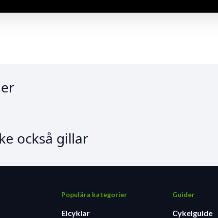
er
e också gillar
Populära kategorier
Guider
Elcyklar
Cykelguide