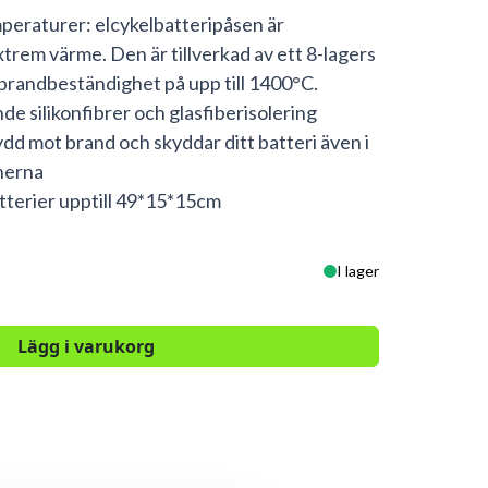
peraturer: elcykelbatteripåsen är
xtrem värme. Den är tillverkad av ett 8-lagers
brandbeständighet på upp till 1400°C.
de silikonfibrer och glasfiberisolering
ydd mot brand och skyddar ditt batteri även i
onerna
tterier upptill 49*15*15cm
I lager
Lägg i varukorg