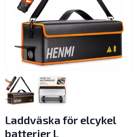
Laddväska för elcykel
batterier L