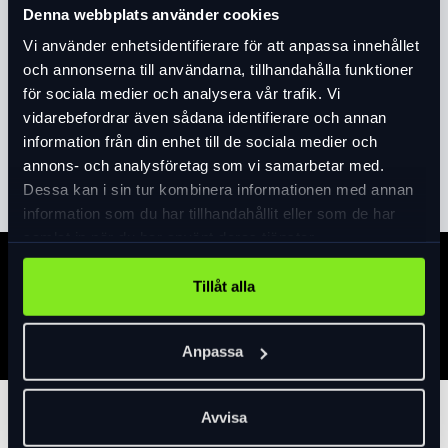
Denna webbplats använder cookies
Produktinformation
Vi använder enhetsidentifierare för att anpassa innehållet
Enkelt wirelås med nyckel som också finns
och annonserna till användarna, tillhandahålla funktioner
med kod och i flera färger. Passar bra till
för sociala medier och analysera vår trafik. Vi
mindre barn eller som extralås där värdet
vidarebefordrar även sådana identifierare och annan
och stöldrisken är låg. Tillverkat i 6 mm wire
information från din enhet till de sociala medier och
Läs mer
expand_more
och med syntetbeläggning som skyddar
annons- och analysföretag som vi samarbetar med.
cykelns lack.
Dessa kan i sin tur kombinera informationen med annan
Säljes i fäljande färger: blå, grön, rosa, röd,
information som du har tillhandahållit eller som de har
grå, svart eller orange. Säkerhetsnivå 1.
samlat in när du har använt deras tjänster.
Längd 55 cm. Vikt 180 gr
Specifikation
Tillåt alla
Anpassa
Avvisa
Tillbehör