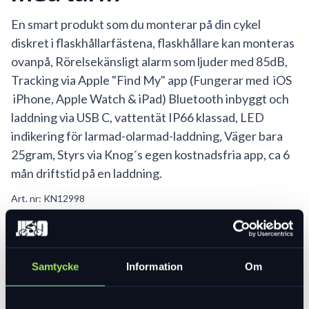
En smart produkt som du monterar på din cykel
diskret i flaskhållarfästena, flaskhållare kan monteras
ovanpå, Rörelsekänsligt alarm som ljuder med 85dB,
Tracking via Apple "Find My" app (Fungerar med iOS
iPhone, Apple Watch & iPad) Bluetooth inbyggt och
laddning via USB C, vattentät IP66 klassad, LED
indikering för larmad-olarmad-laddning, Väger bara
25gram, Styrs via Knog´s egen kostnadsfria app, ca 6
mån driftstid på en laddning.
Art. nr:
KN12998
I lager
699 kr
Lägg i varukorg
Samtycke
Information
Om