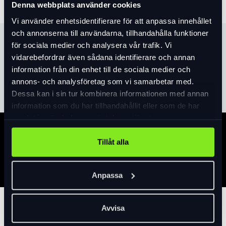
Denna webbplats använder cookies
Vi använder enhetsidentifierare för att anpassa innehållet
och annonserna till användarna, tillhandahålla funktioner
Produktinformation
för sociala medier och analysera vår trafik. Vi
vidarebefordrar även sådana identifierare och annan
information från din enhet till de sociala medier och
Läs mer
expand_more
annons- och analysföretag som vi samarbetar med.
Dessa kan i sin tur kombinera informationen med annan
information som du har tillhandahållit eller som de har
samlat in när du har använt deras tjänster.
Specifikation
Tillåt alla
Anpassa
Tillbehör
Avvisa