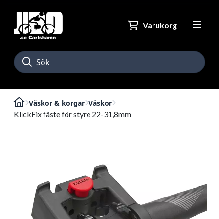
Varukorg
Väskor & korgar
Väskor
KlickFix fäste för styre 22-31,8mm