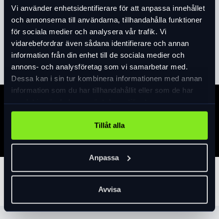
Vi använder enhetsidentifierare för att anpassa innehållet
Produktinformation
och annonserna till användarna, tillhandahålla funktioner
för sociala medier och analysera vår trafik. Vi
vidarebefordrar även sådana identifierare och annan
Läs mer
expand_more
information från din enhet till de sociala medier och
annons- och analysföretag som vi samarbetar med.
Dessa kan i sin tur kombinera informationen med annan
information som du har tillhandahållit eller som de har
samlat in när du har använt deras tjänster.
Specifikation
Tillåt alla
Anpassa
Tillbehör
Avvisa