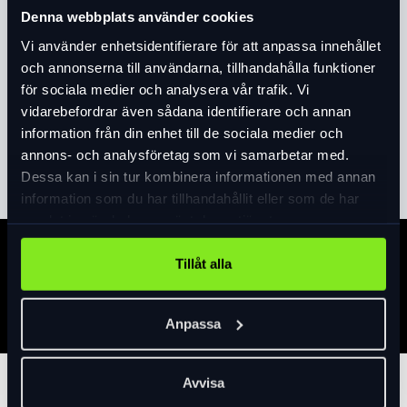
Denna webbplats använder cookies
Produktinformation
Vi använder enhetsidentifierare för att anpassa innehållet
och annonserna till användarna, tillhandahålla funktioner
Språk:
Engelska
för sociala medier och analysera vår trafik. Vi
GPS:
Högkänslig GPS
vidarebefordrar även sådana identifierare och annan
2,0 tum, hög ljusstyrka, hög kontrast,
Skärm:
information från din enhet till de sociala medier och
antireflexskärm
Läs mer
expand_more
annons- och analysföretag som vi samarbetar med.
Temperatur:
-10° ~50°C
Dessa kan i sin tur kombinera informationen med annan
Vikt:
Ca 60g
information som du har tillhandahållit eller som de har
Fysisk
50x75x15mm
samlat in när du har använt deras tjänster.
dimension:
Trådlös:
PÅ.
Specifikation
Tillåt alla
Visning av
7 dataobjekt: SpeeD, medelhastighet, max
data:
Hastighet, tid, restid, sträcka, vägmätare.
Cirka 400 timmars data (beroende på
Minne:
Anpassa
minnesanvändningen)
Batteri:
Cirka 22 timmar, typisk användning
Gränssnitt:
Mikro-USB
Avvisa
Tillbehör
iGS130 x1, Micro USB-kabel x1,