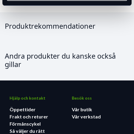
Extra
användarmanual x1, Standard cykelfäste
tillbehör:
x1, cykelfäste x1, O-ringsband x2
Vattentät:
IPX7
Produktrekommendationer
Andra produkter du kanske också
gillar
Hjälp och kontakt
Besök oss
Öppettider
Vår butik
Frakt och returer
Vår verkstad
Förmånscykel
Så väljer du rätt