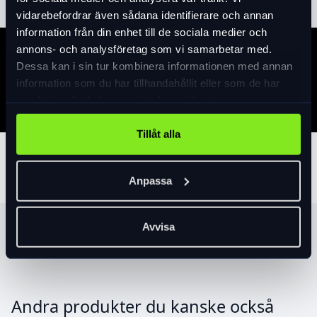
vidarebefordrar även sådana identifierare och annan
information från din enhet till de sociala medier och
annons- och analysföretag som vi samarbetar med.
Specifikation
Dessa kan i sin tur kombinera informationen med annan
information som du har tillhandahållit eller som de har
samlat in när du har använt deras tjänster.
Tillåt alla
Tillbehör
Anpassa
Avvisa
Produktrekommendationer
Andra produkter du kanske också