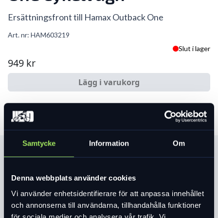
Ersättningsfront till Hamax Outback One
Art. nr:
HAM603219
Slut i lager
949 kr
Lägg i varukorg
Samtycke
Information
Om
Produktinformation
Ersättningsfront till Hamax Outback One
Denna webbplats använder cookies
Vi använder enhetsidentifierare för att anpassa innehållet
Läs mer
expand_more
och annonserna till användarna, tillhandahålla funktioner
för sociala medier och analysera vår trafik. Vi