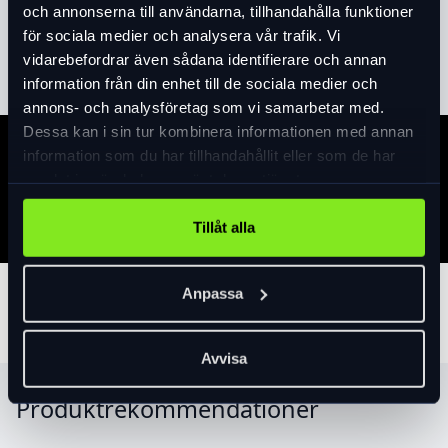
och annonserna till användarna, tillhandahålla funktioner
för sociala medier och analysera vår trafik. Vi
Läs mer
expand_more
vidarebefordrar även sådana identifierare och annan
information från din enhet till de sociala medier och
annons- och analysföretag som vi samarbetar med.
Dessa kan i sin tur kombinera informationen med annan
information som du har tillhandahållit eller som de har
Specifikation
samlat in när du har använt deras tjänster.
Tillåt alla
Anpassa
Tillbehör
Avvisa
Produktrekommendationer