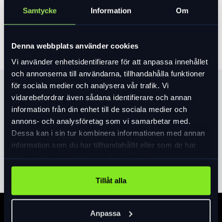
Samtycke
Information
Om
Lägg i varukorg
Denna webbplats använder cookies
Vi använder enhetsidentifierare för att anpassa innehållet
och annonserna till användarna, tillhandahålla funktioner
för sociala medier och analysera vår trafik. Vi
Produktinformation
vidarebefordrar även sådana identifierare och annan
information från din enhet till de sociala medier och
Vi har förbättrat punkteringsskyddet med 8
annons- och analysföretag som vi samarbetar med.
% med nytt hybrid-kevlar BlackBelt under
Dessa kan i sin tur kombinera informationen med annan
mönstret. Tillsammans med lätt och smidig
information som du har tillhandahållit eller som de har
casing får du inte bara förbättrat
Läs mer
expand_more
samlat in när du har använt deras tjänster.
punkteringsskydd utan även lättare vikt och
mer flexibilitet för en smidig och skön tur.
Tillåt alla
Allt detta tillsammans blir ett S-Works Turbo
slangdäck som är 4 watt snabbare per set än
tidigare S-Works Turbo och som väger
Anpassa
Specifikation
endast 200 gram för ett 24 millimeter.