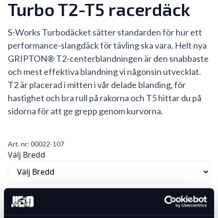
Turbo T2-T5 racerdäck
S-Works Turbodäcket sätter standarden för hur ett
performance-slangdäck för tävling ska vara. Helt nya
GRIPTON® T2-centerblandningen är den snabbaste
och mest effektiva blandning vi någonsin utvecklat.
T2 är placerad i mitten i vår delade blanding, för
hastighet och bra rull på rakorna och T5 hittar du på
sidorna för att ge grepp genom kurvorna.
Art. nr:
00022-107
Välj Bredd
Var vänlig välj ett alternativ för att se lagersaldo
659 kr