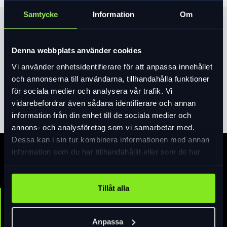
Samtycke
Information
Om
Produktinformation
Sjuväxlade juniorcykeln Lone är en
Denna webbplats använder cookies
populär cykelkompis med spännande
Vi använder enhetsidentifierare för att anpassa innehållet
grafik.
och annonserna till användarna, tillhandahålla funktioner
Cykelns fälgar matchar på ett effektfullt
för sociala medier och analysera vår trafik. Vi
Läs mer
expand_more
sätt , liksom de REACH-godkända
vidarebefordrar även sådana identifierare och annan
handtagen och skapar tillsammans en
information från din enhet till de sociala medier och
snygg helhet för den medvetne unge
annons- och analysföretag som vi samarbetar med.
cyklisten. Som alltid har vi haft kvalitet
Dessa kan i sin tur kombinera informationen med annan
och säkerhet i fokus när vi tagit fram
information som du har tillhandahållit eller som de har
Specifikation
denna cykel; fotbroms bak och v-broms
samlat in när du har använt deras tjänster.
fram och reflexsidor på däcken.
Komponenter och material har valts med
Tillåt alla
hänsyn till svenskt klimat.
Ramstorlek
Med pakethållare, stöd, lås och belysning
38cm
är Lone en komplett cykel som tål att
Anpassa