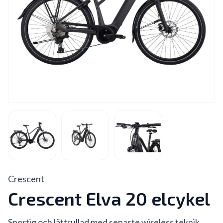
Crescent
Crescent Elva 20 elcykel
Sportig och lättrullad med senaste wireless teknik,