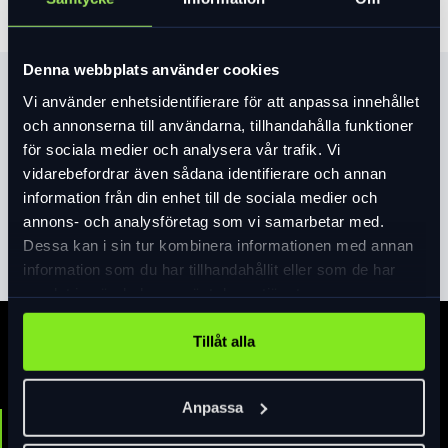
Denna webbplats använder cookies
Produktinformation
Vi använder enhetsidentifierare för att anpassa innehållet
och annonserna till användarna, tillhandahålla funktioner
När det går snabbt på cykelbanan är
för sociala medier och analysera vår trafik. Vi
tryggheten i bra bromsar extra viktig. De
vidarebefordrar även sådana identifierare och annan
hydrauliska skivbromsarna från Shimano
information från din enhet till de sociala medier och
har fått en 180 mm skiva för extra
annons- och analysföretag som vi samarbetar med.
Läs mer
expand_more
bromskraft.
Dessa kan i sin tur kombinera informationen med annan
Elva har aerodynamisk designade ramar
information som du har tillhandahållit eller som de har
som bygger på samma grundgeometri men
samlat in när du har använt deras tjänster.
med där den ena modellen har ett sluttande
överrör för ett lägre insteg. Båda ramarna
Tillåt alla
Specifikation
gömmer såväl det kraftfulla 500 wh
powerpack-batteriet från Bosch som
kablage från växlar och bromsar. Det ger ett
Anpassa
rent uttryck och tillsammans med grafik
Batteri