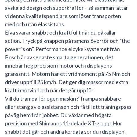
avskalad design och superkrafter – så sammanfattar
vi denna kvalitetspendlare som löser transporten
med och utan elassistans.
Elva svarar snabbt och kraftfullt när du påkallar
action. Tryck på knappen på ramens överrör och ”the
power is on”. Performance elcykel-systemet från
Bosch är av senaste smarta generationen, det
innebär hög precision i motor och i displayens
gränssnitt. Motorn har ett vridmoment på 75 Nm och
driver upp till 25 km/h. Det ger dig massor med extra
kraft i motvind och när det går uppför.
Vill du trampa för egen maskin? Trampa snabbare
eller stäng av elassistansen och få till ett träningspass
påväg hem från jobbet. Du växlar med högsta
precision med Shimanos 11-delade XT-grupp. Hur
snabbt det går och andra kördata ser du i displayen.