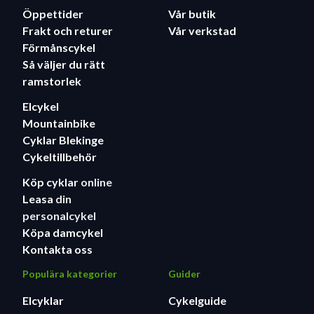
på svenska västkusten, precis som resten av
Öppettider
Vår butik
elcyklarna i Crescents sortiment.
Frakt och returer
Vår verkstad
Förmånscykel
Så väljer du rätt
ramstorlek
Elcykel
Mountainbike
Cyklar Blekinge
Cykeltillbehör
Köp cyklar
online
Leasa
din
personalcykel
Köpa damcykel
Kontakta oss
Populära kategorier
Guider
Elcyklar
Cykelguide