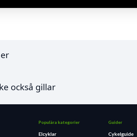
er
e också gillar
Populära kategorier
Guider
Elcyklar
Cykelguide