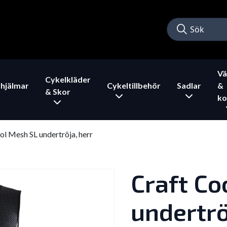
Vä
Cykelkläder
hjälmar
Cykeltillbehör
Sadlar
&
& Skor
ko
ol Mesh SL undertröja, herr
Craft Co
undertrö