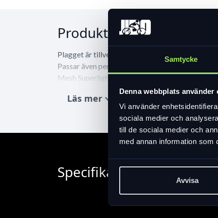
Produktinformation
Plagget är tillverkat i funktionell mesh med sto
Samtycke
Passar även perfekt under cykeltröjan för extra 
Mesh Superlight i hela plagget • Superlätt mate
Material:
Denna webbplats använder 
Läs mer
expand_more
95% Polyester Recycled 5% Elastane
Vi använder enhetsidentifierar
Vikt:
sociala medier och analysera 
85 g/m2
till de sociala medier och a
med annan information som du 
Specifikation
Avvisa