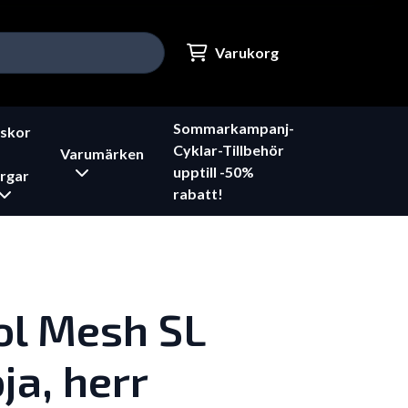
Varukorg
Sommarkampanj-
skor
Cyklar-Tillbehör
Varumärken
upptill -50%
rgar
rabatt!
ol Mesh SL
ja, herr