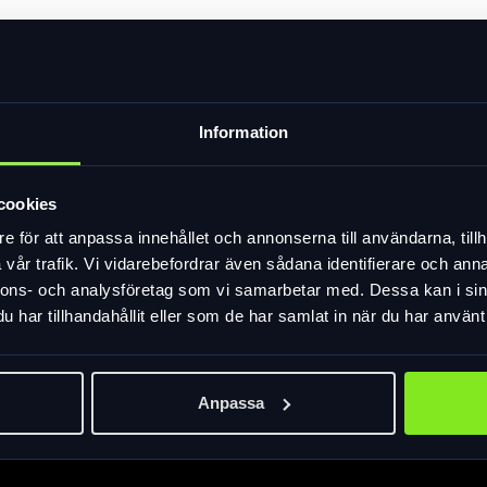
ra hål som ger suverän ventilation och kylning, medan ergonomisk 
Information
kyleffekt och fukttransport.
rial • Extrem fukttransport och kyleffekt • Ergonomisk 3D design
cookies
e för att anpassa innehållet och annonserna till användarna, tillh
vår trafik. Vi vidarebefordrar även sådana identifierare och anna
nnons- och analysföretag som vi samarbetar med. Dessa kan i sin
har tillhandahållit eller som de har samlat in när du har använt 
Anpassa