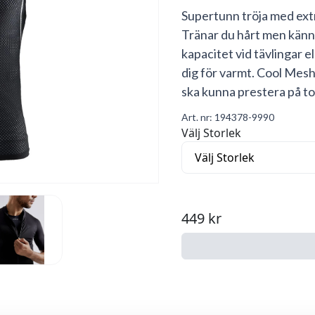
Supertunn tröja med ext
Tränar du hårt men känner
kapacitet vid tävlingar e
dig för varmt. Cool Mesh
ska kunna prestera på to
Art. nr:
194378-9990
Välj Storlek
449 kr