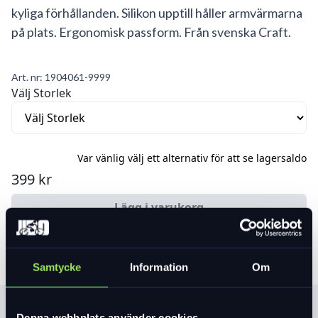
kyliga förhållanden. Silikon upptill håller armvärmarna
på plats. Ergonomisk passform. Från svenska Craft.
Art. nr:
1904061-9999
Välj Storlek
Var vänlig välj ett alternativ för att se lagersaldo
399 kr
Lägg i varukorg
Samtycke
Information
Om
Produktinformation
Denna webbplats använder cookies