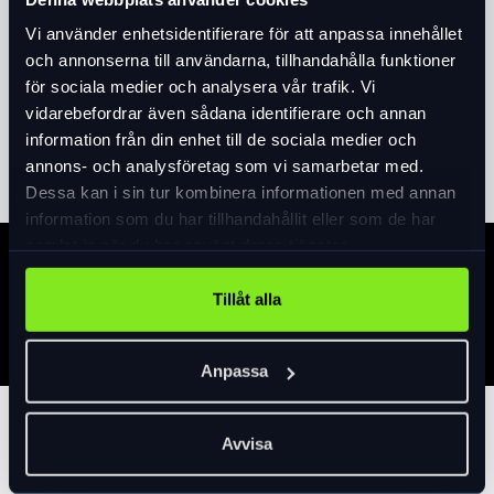
Vi använder enhetsidentifierare för att anpassa innehållet
Material:
och annonserna till användarna, tillhandahålla funktioner
88% Polyester-Recycled, 12% Elastane
för sociala medier och analysera vår trafik. Vi
Vikt:
vidarebefordrar även sådana identifierare och annan
245 g/m2
information från din enhet till de sociala medier och
Läs mer
expand_more
Kön:
annons- och analysföretag som vi samarbetar med.
Unisex
Dessa kan i sin tur kombinera informationen med annan
information som du har tillhandahållit eller som de har
samlat in när du har använt deras tjänster.
Specifikation
Tillåt alla
Anpassa
Tillbehör
Avvisa