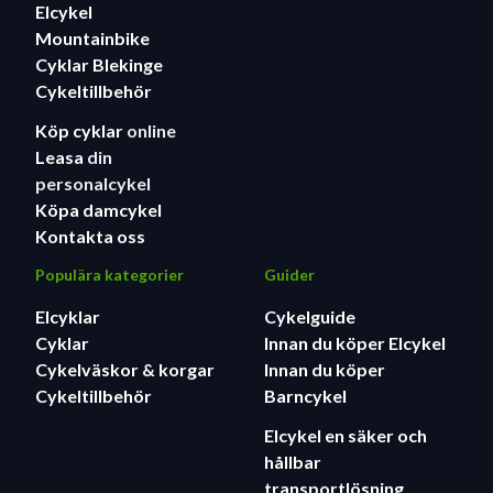
Elcykel
Mountainbike
Cyklar Blekinge
Cykeltillbehör
Köp cyklar
online
Leasa
din
personalcykel
Köpa damcykel
Kontakta oss
Populära kategorier
Guider
Elcyklar
Cykelguide
Cyklar
Innan du köper Elcykel
Cykelväskor & korgar
Innan du köper
Cykeltillbehör
Barncykel
Elcykel en säker och
hållbar
transportlösning