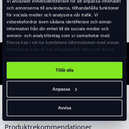
Vi använder enhetsidentifierare för att anpassa innehållet
Produktinformation
och annonserna till användarna, tillhandahålla funktioner
för sociala medier och analysera vår trafik. Vi
Läs mer
expand_more
vidarebefordrar även sådana identifierare och annan
information från din enhet till de sociala medier och
annons- och analysföretag som vi samarbetar med.
Dessa kan i sin tur kombinera informationen med annan
information som du har tillhandahållit eller som de har
Specifikation
samlat in när du har använt deras tjänster.
Tillåt alla
Anpassa
Tillbehör
Avvisa
Produktrekommendationer