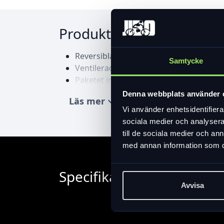
Produktinformation
Reversibla shims fungerar för höger ell
Samtycke
Ventilerad för komfort.
Paketet innehåller två Varus-shims (oran
Denna webbplats använder 
Läs mer
expand_more
Vi använder enhetsidentifierar
sociala medier och analysera 
till de sociala medier och a
med annan information som du 
Specifikation
Avvisa