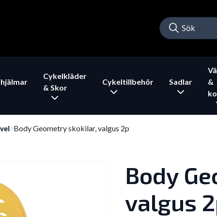
Vä
Cykelkläder
hjälmar
Cykeltillbehör
Sadlar
&
& Skor
ko
Body Geometry skokilar, valgus 2p
vel
Body Geo
valgus 2