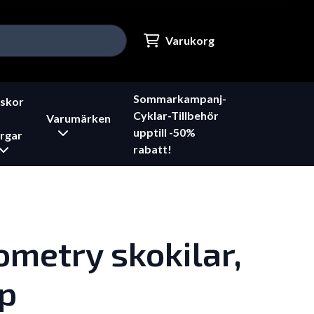
Varukorg
Sommarkampanj-
skor
Cyklar-Tillbehör
Varumärken
upptill -50%
rgar
rabatt!
metry skokilar,
p