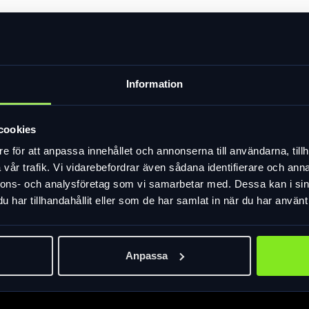
er vänster applikation.
Information
ge) eller två valgus-shims (gul), baserat på val.
cookies
e för att anpassa innehållet och annonserna till användarna, tillh
vår trafik. Vi vidarebefordrar även sådana identifierare och anna
nnons- och analysföretag som vi samarbetar med. Dessa kan i sin
har tillhandahållit eller som de har samlat in när du har använt 
Anpassa