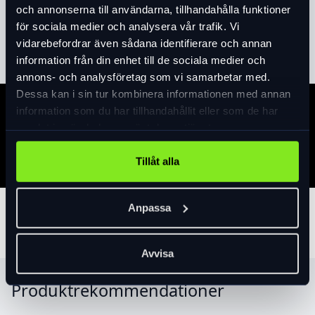
och annonserna till användarna, tillhandahålla funktioner
för sociala medier och analysera vår trafik. Vi
Läs mer
expand_more
vidarebefordrar även sådana identifierare och annan
information från din enhet till de sociala medier och
annons- och analysföretag som vi samarbetar med.
Dessa kan i sin tur kombinera informationen med annan
information som du har tillhandahållit eller som de har
Specifikation
samlat in när du har använt deras tjänster.
Tillåt alla
Anpassa
Tillbehör
Avvisa
Produktrekommendationer