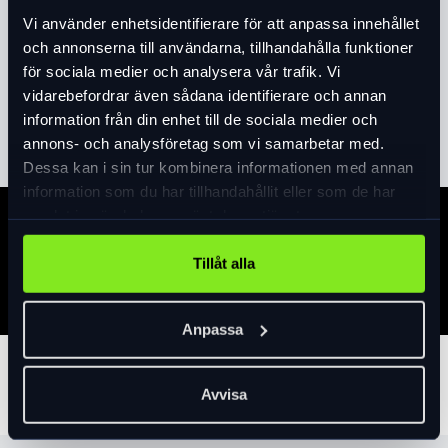
Vi använder enhetsidentifierare för att anpassa innehållet
Väska för smidig och säker montering under sadeln. Med
och annonserna till användarna, tillhandahålla funktioner
invändig ficka och blå insida för att lättare se innehållet.
för sociala medier och analysera vår trafik. Vi
Stängning med dragkedja runt locket. Fäste på lockets utsida
vidarebefordrar även sådana identifierare och annan
för t.ex. bakdiod samt med svart reflexdetalj för säkerheten.
Läs mer
expand_more
information från din enhet till de sociala medier och
Fästes med kardborreband runt railsen och gummifäste runt
annons- och analysföretag som vi samarbetar med.
sadelrör. 6,9 dl.
Dessa kan i sin tur kombinera informationen med annan
information som du har tillhandahållit eller som de har
samlat in när du har använt deras tjänster.
Specifikation
Tillåt alla
Anpassa
Tillbehör
Avvisa