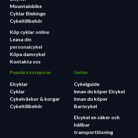
Mountainbike
Cyklar Blekinge
Cykeltillbehör
Köp cyklar
online
Leasa
din
personalcykel
Köpa damcykel
Kontakta oss
Populära kategorier
Guider
Elcyklar
Cykelguide
Cyklar
Innan du köper Elcykel
Cykelväskor & korgar
Innan du köper
Cykeltillbehör
Barncykel
Elcykel en säker och
hållbar
transportlösning