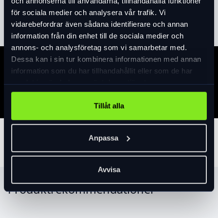
och annonserna till användarna, tillhandahålla funktioner
Läs mer
expand_more
för sociala medier och analysera vår trafik. Vi
vidarebefordrar även sådana identifierare och annan
information från din enhet till de sociala medier och
annons- och analysföretag som vi samarbetar med.
Dessa kan i sin tur kombinera informationen med annan
Specifikation
information som du har tillhandahållit eller som de har
samlat in när du har använt deras tjänster.
Tillåt alla
Tillbehör
Anpassa
Avvisa
Produktrekommendationer