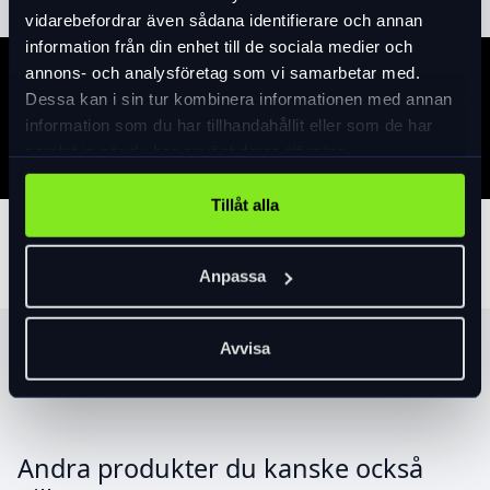
vidarebefordrar även sådana identifierare och annan
information från din enhet till de sociala medier och
annons- och analysföretag som vi samarbetar med.
Specifikation
Dessa kan i sin tur kombinera informationen med annan
information som du har tillhandahållit eller som de har
samlat in när du har använt deras tjänster.
Tillåt alla
Tillbehör
Anpassa
Avvisa
Produktrekommendationer
Andra produkter du kanske också