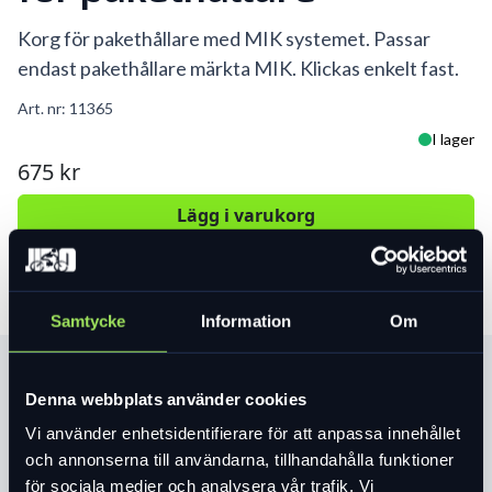
Korg för pakethållare med MIK systemet. Passar
endast pakethållare märkta MIK. Klickas enkelt fast.
Art. nr:
11365
I lager
675 kr
Lägg i varukorg
Samtycke
Information
Om
Produktinformation
Denna webbplats använder cookies
Vi använder enhetsidentifierare för att anpassa innehållet
Läs mer
expand_more
och annonserna till användarna, tillhandahålla funktioner
för sociala medier och analysera vår trafik. Vi