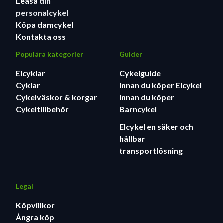
Leasa
din
personalcykel
Köpa damcykel
Kontakta oss
Populära kategorier
Guider
Elcyklar
Cykelguide
Cyklar
Innan du köper Elcykel
Cykelväskor & korgar
Innan du köper
Cykeltillbehör
Barncykel
Elcykel en säker och
hållbar
transportlösning
Legal
Köpvillkor
Ångra köp