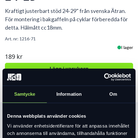
Kraftigt justerbart stöd 24-29" från svenska Ätran.
För montering i bakgaffeln på cyklar förberedda för
detta. Hålmått cc18mm.
Art. nr:
1216-71
I lager
189 kr
Lägg i varukorg
Samtycke
Information
Om
Produktinformation
Denna webbplats använder cookies
Vi använder enhetsidentifierare för att anpassa innehållet
och annonserna till användarna, tillhandahålla funktioner
Läs mer
expand_more