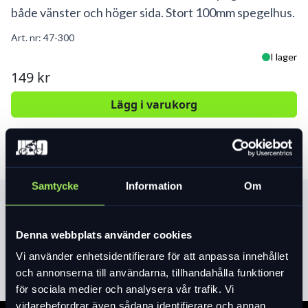
både vänster och höger sida. Stort 100mm spegelhus.
Art. nr:
47-300
I lager
149 kr
Lägg i varukorg
Samtycke
Information
Om
Produktinformation
Denna webbplats använder cookies
Läs mer
expand_more
Vi använder enhetsidentifierare för att anpassa innehållet
och annonserna till användarna, tillhandahålla funktioner
för sociala medier och analysera vår trafik. Vi
vidarebefordrar även sådana identifierare och annan