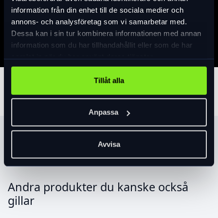
information från din enhet till de sociala medier och
Specifikation
annons- och analysföretag som vi samarbetar med.
Dessa kan i sin tur kombinera informationen med annan
information som du har tillhandahållit eller som de har
samlat in när du har använt deras tjänster.
Tillåt alla
Tillbehör
Anpassa
Produktrekommendationer
Avvisa
Andra produkter du kanske också
gillar