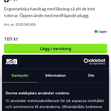
Ergonomiska handtag med låsning så att de inte
roterar. Öppen ände med medföjande plugg.
Art. nr:
2501585300
I lager
169 kr
Lägg i varukorg
Samtycke
Information
Om
Produktinformation
Denna webbplats använder cookies
Passar cyklar med ett vrid växelreglage. Tillverkade i Taiwan.
Vi använder enhetsidentifierare för att anpassa innehållet
och annonserna till användarna, tillhandahålla funktioner
Läs mer
expand_more