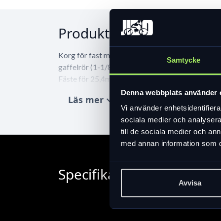
Produktinformation
Korg för fast montering på 26-28" cyklar. Sitte
Samtycke
gaffelrör (1-1/8") och stag med hållare för la
Fäste för 25,4mm (1") gaffel finns att köpa som t
Denna webbplats använder 
Läs mer
expand_more
Vi använder enhetsidentifierar
sociala medier och analysera 
till de sociala medier och a
med annan information som du 
Specifikation
Avvisa