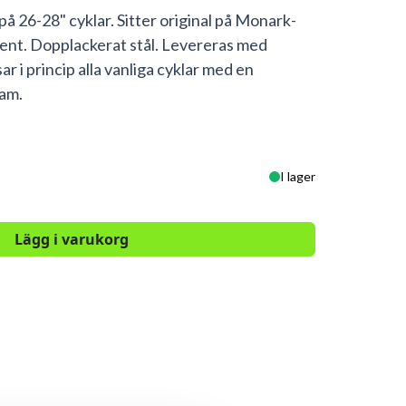
å 26-28" cyklar. Sitter original på Monark-
ent. Dopplackerat stål. Levereras med
r i princip alla vanliga cyklar med en
tam.
I lager
Lägg i varukorg