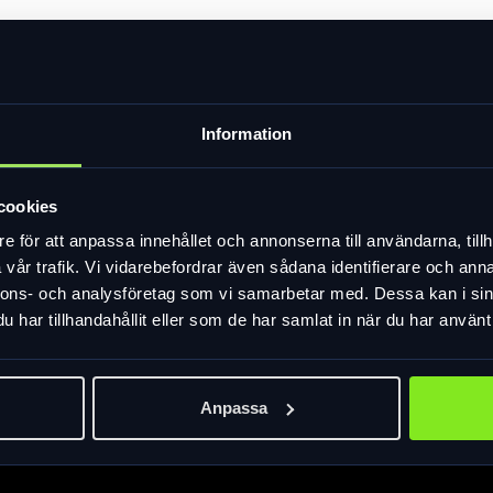
r original på Monark-Sjösala och många Crescent. Dopplackerat s
Information
mpa. Mått B37*D27*H24,5
illbehör.
cookies
e för att anpassa innehållet och annonserna till användarna, tillh
vår trafik. Vi vidarebefordrar även sådana identifierare och anna
nnons- och analysföretag som vi samarbetar med. Dessa kan i sin
har tillhandahållit eller som de har samlat in när du har använt 
Anpassa