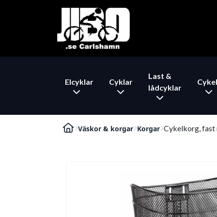
Last &
Elcyklar
Cyklar
Cykel
lådcyklar
Cykelkorg, fas
Väskor & korgar
Korgar