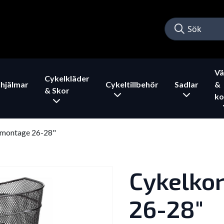
Vä
Cykelkläder
hjälmar
Cykeltillbehör
Sadlar
&
& Skor
ko
t montage 26-28"
Cykelkor
26-28"